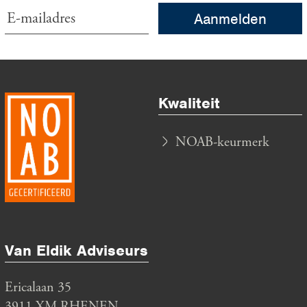
echtgenote ontvangt uit de
Aanmelden
BV een salaris van €
26.500. Kort na de
overname wordt de man
ernstig ziek. De
Kwaliteit
Belastingdienst legt hem
een aanslag op met een
NOAB-keurmerk
gebruikelijk loon van €
26.500. Hoe oordeelt de
rechter?
Van Eldik Adviseurs B.V.
Ericalaan 35
3911 XM RHENEN