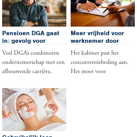
Pensioen DGA gaat
Meer vrijheid voor
in: gevolg voor
werknemer door
gebruikelijk loon
modernisering
Veel DGA’s combineren
Het kabinet past het
concurrentiebeding
ondernemerschap met een
concurrentiebeding aan.
afbouwende carrière,
Het moet voor
bijvoorbeeld omdat zij
werknemers makkelijker
richting pensioen gaan of
worden om van baan te
minder uren in de
wisselen. Dit wordt nu te
onderneming werken.
veel beperkt doordat te
Toch blijft de wettelijke
veel werknemers een
regeling voor het
concurrentiebeding
gebruikelijk loon van
hebben. Ook voor